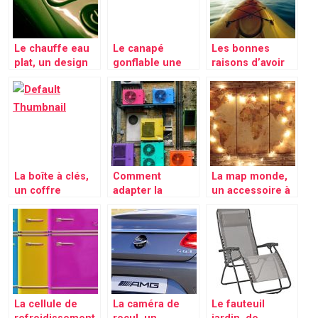
parfaite
Le chauffe eau
Le canapé
Les bonnes
plat, un design
gonflable une
raisons d’avoir
différent pour
alternative aux
un canoë kayak
une meilleure
canapé
gonflable
utilisation
traditionnel
La boîte à clés,
Comment
La map monde,
un coffre
adapter la
un accessoire à
garantissant la
température
la fois
sécurité des
interne de la
décorative et
personnes et
maison par
mettant avant la
des biens
rapport à la
rapartition du
météo ?
globe terrestre
La cellule de
La caméra de
Le fauteuil