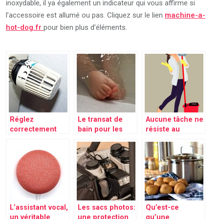
inoxydable, il ya également un indicateur qui vous affirme si
l’accessoire est allumé ou pas. Cliquez sur le lien
machine-a-
hot-dog.fr
pour bien plus d’éléments.
Réglez
Le transat de
Aucune tâche ne
correctement
bain pour les
résiste au
votre
bébés
nettoyeur
température
vapeur!
pour faire des
économies
d’énergie!
L’assistant vocal,
Les sacs photos:
Qu’est-ce
un véritable
une protection
qu’une