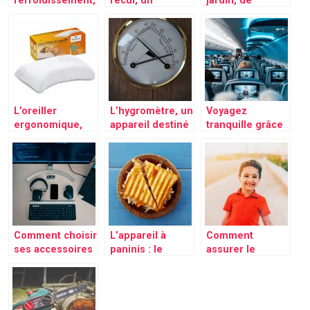
refroidissement,
recul, un
jardin, de
un moyen idéal
accessoire idéal
meuble
de conservation
pour assurer
indispensable
de préservation
une meilleure
pour les
de vos
conduite arrière
périodes de
différents
beaux temps
produits
alimentaires
L’oreiller
L’hygromètre, un
Voyagez
ergonomique,
appareil destiné
tranquille grâce
un accessoire
à la mesure
à l’oreiller de
porteur de
exacte du taux
voyage
solution pendant
d’humidité
de longues nuits
d’insomnies
Comment choisir
L’appareil à
Comment
ses accessoires
paninis : le
assurer le
dans l’immensité
nouvel
meilleur du
du web ?
indispensable
confort à nos
pour réaliser
enfants ?
des plats