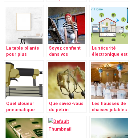
assitant
assurée
salamandre ?
personnel virtuel
à vos côtés
La table pliante
Soyez confiant
La sécurité
pour plus
dans vos
électronique est
d’espaces
déplacements
un autre moyen
grâce au skate
de gardiennage
électrique!
Quel cloueur
Que savez-vous
Les housses de
pneumatique
du pétrin
chaises jetables
vous convient le
professionnel?
pour un
mieux?
embellissement
et une
décoration