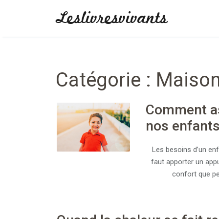
Skip
Leslivresvivants
to
content
Catégorie :
Maiso
Comment ass
nos enfant
Les besoins d’un enfa
faut apporter un appu
confort que pe