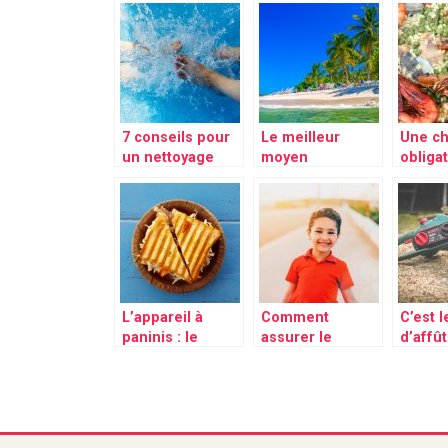
ligue de basket
stickers muraux
avec fa
dans une
maison?
7 conseils pour
Le meilleur
Une c
un nettoyage
moyen
obligat
simple de la
d’entretenir un
savoir 
piscine
bain de soleil en
une pa
plastique
L’appareil à
Comment
C’est 
paninis : le
assurer le
d’affût
nouvel
meilleur du
tronç
indispensable
confort à nos
pour réaliser
enfants ?
des plats
rapidement