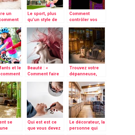
ire un
Le sport, plus
Comment
 comment
qu’un style de
contrôler vos
enir en
vie, un remède
crises
ues
contre le mal
d’angoisses?
ques?
être
fants et le
Beauté : «
Trouvez votre
: comment
Comment faire
dépanneuse,
 faire
survivre ses
garage ici !
cheveux pendant
l’été »
nt se
Qui est est ce
Le décorateur, la
’une
que vous devez
personne qui
de voiture
joindre pour
donnera tout