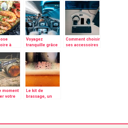
cilité ?
réparer votre
son éclat à votre
panne électrique
maison
?
hose
Voyagez
Comment choisir
oire à
tranquille grâce
ses accessoires
pour faire
à l’oreiller de
dans l’immensité
ella
voyage
du web ?
le moment
Le kit de
er votre
brassage, un
onneuse
excellent moyen
de fermenter et
produire votre
bière