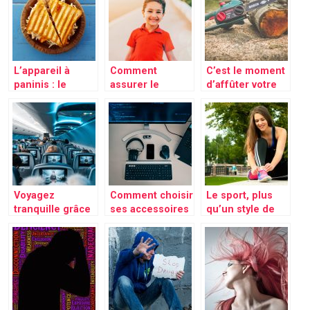
L’appareil à
Comment
C’est le moment
paninis : le
assurer le
d’affûter votre
nouvel
meilleur du
tronçonneuse
indispensable
confort à nos
pour réaliser
enfants ?
des plats
rapidement
Voyagez
Comment choisir
Le sport, plus
tranquille grâce
ses accessoires
qu’un style de
à l’oreiller de
dans l’immensité
vie, un remède
voyage
du web ?
contre le mal
être