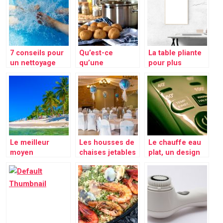
pour faire des
économies
d’énergie!
7 conseils pour
Qu’est-ce
La table pliante
un nettoyage
qu’une
pour plus
simple de la
salamandre ?
d’espaces
piscine
Le meilleur
Les housses de
Le chauffe eau
moyen
chaises jetables
plat, un design
d’entretenir un
pour un
différent pour
bain de soleil en
embellissement
une meilleure
plastique
et une
utilisation
décoration
parfaite