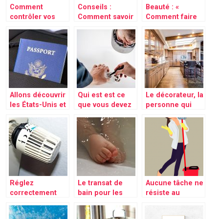
Comment
Conseils :
Beauté : «
contrôler vos
Comment savoir
Comment faire
crises
si vos enfants en
survivre ses
d’angoisses?
consomme de la
cheveux pendant
drogue?
l’été »
Allons découvrir
Qui est est ce
Le décorateur, la
les États-Unis et
que vous devez
personne qui
sa prestigieuse
joindre pour
donnera tout
ligue de basket
réparer votre
son éclat à votre
panne électrique
maison
?
Réglez
Le transat de
Aucune tâche ne
correctement
bain pour les
résiste au
votre
bébés
nettoyeur
température
vapeur!