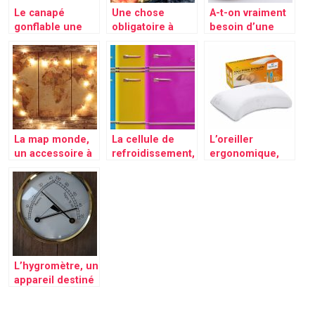
Le canapé
Une chose
A-t-on vraiment
gonflable une
obligatoire à
besoin d’une
alternative aux
savoir pour faire
brosse
canapé
une paella
nettoyante?
traditionnel
La map monde,
La cellule de
L’oreiller
un accessoire à
refroidissement,
ergonomique,
la fois
un moyen idéal
un accessoire
décorative et
de conservation
porteur de
mettant avant la
de préservation
solution pendant
rapartition du
de vos
de longues nuits
globe terrestre
différents
d’insomnies
produits
alimentaires
L’hygromètre, un
appareil destiné
à la mesure
exacte du taux